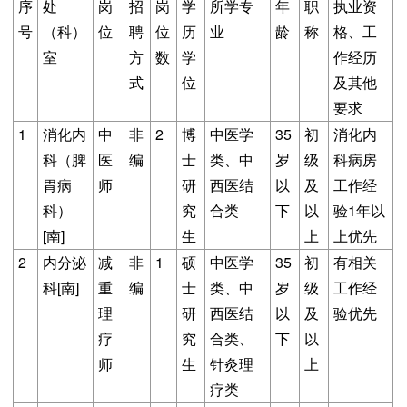
序
处
岗
招
岗
学
所学专
年
职
执业资
号
（科）
位
聘
位
历
业
龄
称
格、工
室
方
数
学
作经历
式
位
及其他
要求
1
消化内
中
非
2
博
中医学
35
初
消化内
科（脾
医
编
士
类、中
岁
级
科病房
胃病
师
研
西医结
以
及
工作经
科）
究
合类
下
以
验1年以
[南]
生
上
上优先
2
内分泌
减
非
1
硕
中医学
35
初
有相关
科[南]
重
编
士
类、中
岁
级
工作经
理
研
西医结
以
及
验优先
疗
究
合类、
下
以
师
生
针灸理
上
疗类