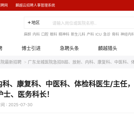
招聘网
麟越云招聘人事管理系统
地区
麻醉
内科
口腔
眼科
精神科
新生儿科
产科
ICU
急诊
骨科
神经内
聘
博士引进
急聘头条
麟越猎头
医院最新招聘
>
广东龙城医院急招B超、放射、内科、康复科、中医科、体检
内科、康复科、中医科、体检科医生/主任
、护士、医务科长！
025-07-30