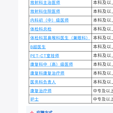
放射科主治医师
本科
及以
放射科住院医师
本科
及以
内科初（中）级医师
本科
及以
体检科总检
本科
及以
体检科耳鼻喉科医生（兼眼科）
本科
及以
B超医生
本科
及以
PET-CT室技师
本科
及以
康复科中（高）级医师
本科及以
康复科康复治疗师
本科
及以
医务科负责人
本科
及以
康复治疗师
中专及以
护士
中专及以
应聘方式