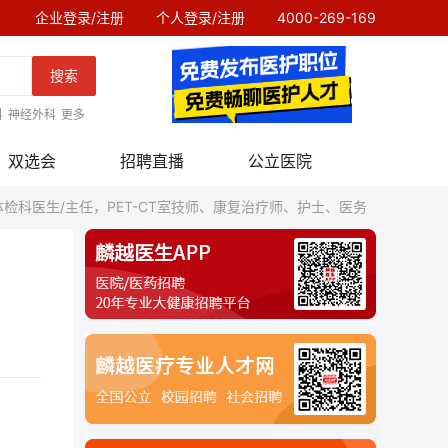
企业登录/注册
个人登录/注册
4000-269-169
搜索
科
神经外科
更多
双选会
招聘直播
公立医院
科医生/主任，PET-CT室技师、康复治疗师、护士、医务
，