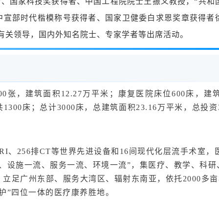
者、国家科技奖获得者、中国工程院院士王振义教授，“共和
中宣部时代楷模称号获得者、国家卫健委白求恩奖章获得者
有关领导，国内外知名院士、专家学者等出席活动。
00张，建筑面积12.27万平米；康复医院床位600床，建
300床；总计3000床，总建筑面积23.16万平米，总投资36
MRI、256排CT等世界先进设备和16间现代化层流手术室，
、设施一流、服务一流、环境一流”，集医疗、教学、科研
立足广州东部、服务大湾区、辐射东南亚，依托2000多亩
护”四位一体的医疗康养胜地。