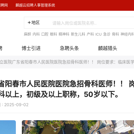
招聘网
麟越云招聘人事管理系统
地区
麻醉
内科
口腔
眼科
精神科
新生儿科
产科
ICU
急诊
骨科
神经内
聘
博士引进
急聘头条
麟越猎头
立医院广东省阳春市人民医院医院急招骨科医师！！ 岗位要求：临床医学
省阳春市人民医院医院急招骨科医师！！ 
科以上，初级及以上职称，50岁以下。
25-09-02