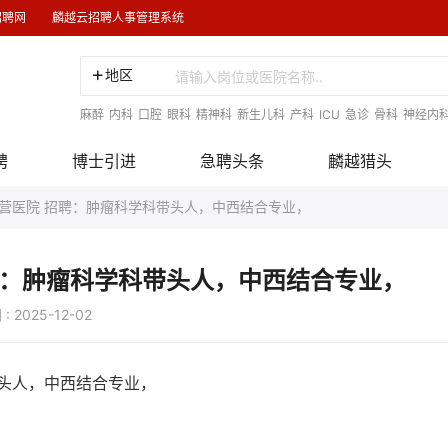
招聘网
麟越云招聘人事管理系统
地区
麻醉
内科
口腔
眼科
精神科
新生儿科
产科
ICU
急诊
骨科
神经内
聘
博士引进
急聘头条
麟越猎头
营医院 招聘：肿瘤科学科带头人，中西结合专业，
聘：肿瘤科学科带头人，中西结合专业，
25-12-02
头人，中西结合专业，