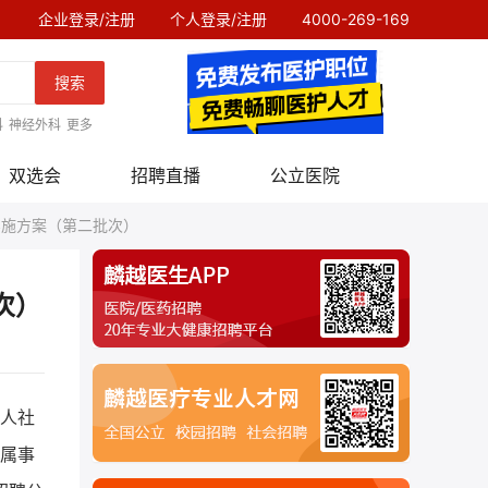
企业登录/注册
个人登录/注册
4000-269-169
搜索
科
神经外科
更多
双选会
招聘直播
公立医院
实施方案（第二批次）
次）
湘人社
直属事