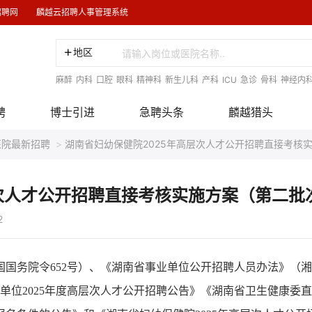
招聘网
麟越云招聘人事管理系统
地区
麻醉
内科
口腔
眼科
精神科
新生儿科
产科
ICU
急诊
骨科
神经内
聘
博士引进
急聘头条
麟越猎头
医院最新招聘
>
湖南省妇幼保健院2025年高层次人才公开招聘直接考核
层次人才公开招聘直接考核实施方案（第二批
2
国务院令652号）、《湖南省事业单位公开招聘人员办法》（
业单位2025年度高层次人才公开招聘公告》《湖南省卫生健康委