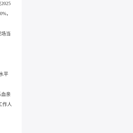
025
0%，
现场当
水平
系血亲
工作人