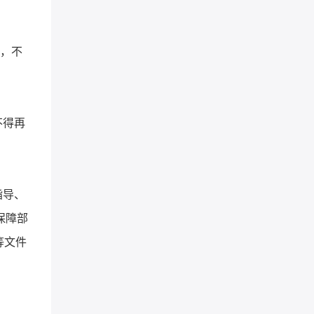
者，不
不得再
指导、
保障部
等文件