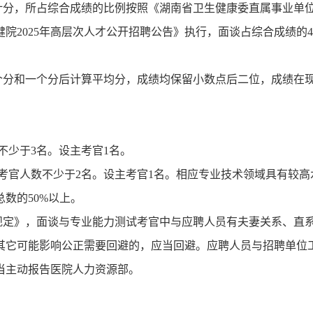
计分，所占综合成绩的比例按照《湖南省卫生健康委直属事业单位2
院2025年高层次人才公开招聘公告》执行，面谈占综合成绩的4
个分和一个分后计算平均分，成绩均保留小数点后二位，成绩在
不少于3名。设主考官1名。
请考官人数不少于2名。设主考官1名。相应专业技术领域具有较高
数的50%以上。
规定》，面谈与专业能力测试考官中与应聘人员有夫妻关系、直
其它可能影响公正需要回避的，应当回避。应聘人员与招聘单位
当主动报告医院人力资源部。