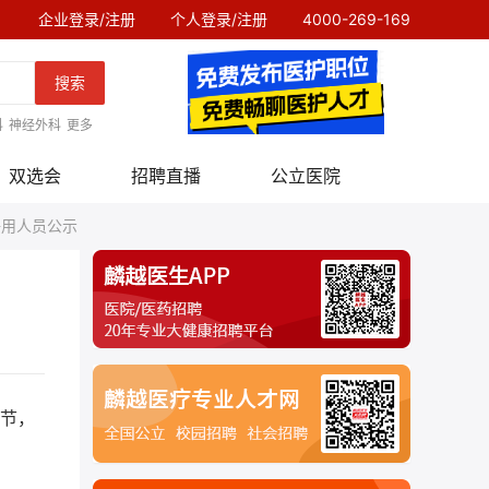
企业登录/注册
个人登录/注册
4000-269-169
搜索
科
神经外科
更多
双选会
招聘直播
公立医院
聘用人员公示
节，