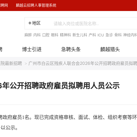
招聘网
麟越云招聘人事管理系统
地区
麻醉
内科
口腔
眼科
精神科
新生儿科
产科
ICU
急诊
骨科
神经内
聘
博士引进
急聘头条
麟越猎头
医院最新招聘
>
广州市白云区残疾人联合会2026年公开招聘政府雇员拟
26年公开招聘政府雇员拟聘用人员公示
政府雇员1名。现已完成资格审核、面试、体检、组织考察等环
予以公示。