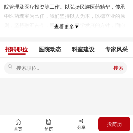
院管理及医疗投资等工作。以弘扬民族医药精华，传承
中医药瑰宝为己任，我们坚持以人为本，以德立业的原
则，坚持融汇古今，博采众方，科学发展的方针，面向
查看更多▼
未来，放眼全国，诚信务实，广交四海朋友，谋求共同
发展，为中华民族医疗事业的昌盛而开拓进取。 公
招聘职位
医院动态
科室建设
专家风采
司现拥有现代化的科研实验室，8家三甲医院为临床实验
基地。公司本部有科研人员56人，其中高级职称32人。
搜索
全国投资合作医院和医疗中心50余家，临床医疗专家近
300名，优越的科研条件，优秀的科技人才，雄厚的经济
基础，科学的现代化管理使公司不断创造辉煌。 公
司主要从事消化道疾病的研究和临床诊治工作。利用先
进的现代科学研究手段进行中医药研究。形成一套完整
的诊疗经验和运作模式。科研做后盾，临床打先锋。将
投简历
高科技研制的系列中成药应用于临床，中西药结合，传
分享
首页
简历