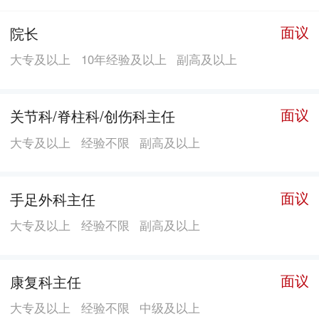
南昌、长沙，同时广州、深圳、杭州、常德、湘阴、郴
面议
院长
州、益阳等地的50多家新开医院正在积极筹建中，年轮
大专及以上
10年经验及以上
副高及以上
骨科作为全国骨科医院翘楚力量正迈着坚定的步伐全面
扩张。 年轮文化：年轮骨科在创立之初即确立企业文
化，以“年轮骨科，捍卫生命”为使命，形成“自强不息”的
面议
关节科/脊柱科/创伤科主任
年轮精神和“责任、真诚、务实、创新”的年轮道德文
大专及以上
经验不限
副高及以上
化，以“患者满意、员工满意、企业满意、社会满意”为
宗旨，打造三个第一，满足患者放心、希望和信任的需
求。年轮骨科还创新性地提出“员工是亲人、患者是朋
面议
手足外科主任
友”的办院理念，提高患者满意度，提升员工幸福感。 年
大专及以上
经验不限
副高及以上
轮骨科：突出骨股头诊疗、疼痛科、手足外科等特色，
致力于打造骨病、骨伤、康复、体检、VIP综合诊疗为一
面议
康复科主任
体的医疗品牌。以“能简单、不复杂，能保守、不微创，
能微创、不手术”为年轮技术特色，开展断指（趾）、断
大专及以上
经验不限
中级及以上