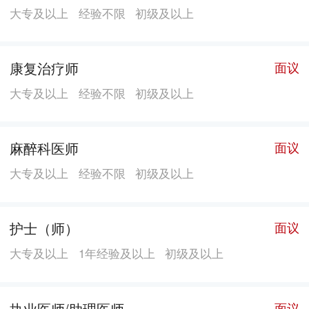
人以“服务第一、技术第一、安全第一”书写了辉煌的历
大专及以上
经验不限
初级及以上
史，今天的年轮人正为打造“创办全国最大的骨科医院集
团，为人类奉献最满意的医疗服务”的愿景目标而继续努
康复治疗师
面议
力。
大专及以上
经验不限
初级及以上
麻醉科医师
面议
大专及以上
经验不限
初级及以上
护士（师）
面议
大专及以上
1年经验及以上
初级及以上
执业医师/助理医师
面议