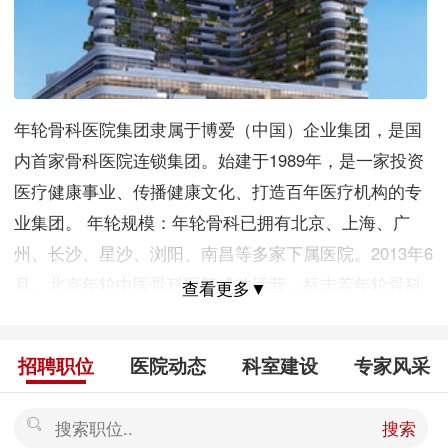
年轮骨科医院集团隶属于博爱（中国）企业集团，是国
内首家骨科医院连锁集团。始建于1989年，是一家投资
医疗健康事业、传播健康文化、打造百年医疗机构的专
业集团。 年轮规模：年轮骨科已拥有北京、上海、广
州、长沙、星沙、浏阳、南昌等多家下属医院。2013年6
月，北京年轮中医骨科医院成功运营，标志着年轮骨科
查看更多▼
立足首都、面向全国、走向世界。2013年12月28日，全
国最大的医疗健康项目——上海远大健康城在上海市青
招聘职位
医院动态
科室建设
专家风采
浦区奠基启动，年轮骨科以强硬的技术实力与良好口碑
强势入驻，开启年轮骨科新的里程碑。 目前，年轮骨科
搜索
已经规划在建的三级医院就有四家，包括北京、上海、