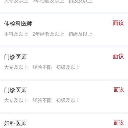
大专及以上
2年经验及以上
初级及以上
轮骨科始终致力于社会公益事业的发展，并得到社会各
界的高度认可。2008年汶川地震，年轮骨科第一时间成
面议
体检科医师
立专业救疗队赶赴灾区现场，被评为了“抗震救灾先进单
位”；2009年，重返地震灾区，帮助重建；2010年，为见
本科及以上
2年经验及以上
初级及以上
义勇为的英雄提供伤残救助；2012年，援助了手臂功能
坏死的新生儿“小亮亮”、三度被弃的“螃蟹手”儿童匡子玉
面议
门诊医师
等；2013年，先后为“雅安”、“断腕妈妈”募捐，还启
大专及以上
经验不限
初级及以上
动“全国股骨头坏死援助平台”，创办了“便民健康体验小
屋”。 年轮荣誉：年轮骨科先后获得全国诚信民营医
院、“优质服务品牌医院”、中国医师协会技术协作联盟
门诊医师
面议
会员单位、湖南省红十字会骨伤科医院、湖南省见义勇
大专及以上
经验不限
初级及以上
为基金会定点医院、湖南省红十字会人道救助爱心联盟
单位、湖南省保护消费者权益示范单位、2012湖南省著
妇科医师
面议
名商标、湖南百姓信赖医院等诸多荣誉。 25年来，年轮