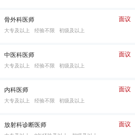
肢再植再造及功能重建，传统中医手法复位，颈肩腰腿
痛的康复治疗，四肢、躯干、关节等各部位骨折，软组
面议
骨外科医师
织损伤的治疗，畸形矫正，股骨头坏死分期综合治疗，
大专及以上
经验不限
初级及以上
骨质增生的微创治疗等诊疗项目。2009年，汨罗小伙在
年轮骨科移植脚趾再造拇指；2011年3月，浏阳市首例断
臂再植成功；2011年4月，巨趾“熊掌男孩”在年轮骨科进
面议
中医科医师
行了矫形手术；2012年，成功实施华中首例“临时异位寄
大专及以上
经验不限
初级及以上
养”断掌再植术；2013年3月，对“湖南第一巨手”成功进
行手术；2014年1月，9指小伙应聘屡遭拒，断脚指接手
指，年轮骨科被法新社、美联社报导；等等。 年轮骨科
面议
内科医师
还建立了国际骨科专家俱乐部，拥有国际一流水平的创
大专及以上
经验不限
初级及以上
伤专家及骨病专家常年坐诊并开展技术研发，还承办学
术交流、会诊、学术讲座，构建医疗机构专家资源交流
面议
放射科诊断医师
平台，为国内外骨科、手外科行业及创伤骨科的进步和
发展出谋划策。 年轮责任：在自身发展壮大的同时，年