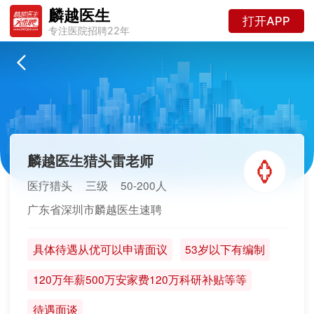
麟越医生
打开APP
专注医院招聘22年
麟越医生猎头雷老师
医疗猎头
三级
50-200人
广东省深圳市麟越医生速聘
具体待遇从优可以申请面议
53岁以下有编制
120万年薪500万安家费120万科研补贴等等
待遇面谈