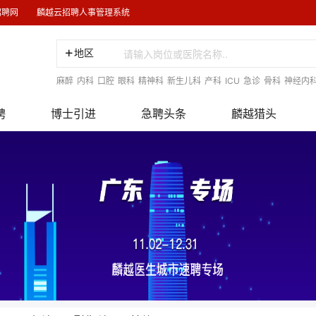
招聘网
麟越云招聘人事管理系统
地区
麻醉
内科
口腔
眼科
精神科
新生儿科
产科
ICU
急诊
骨科
神经内
聘
博士引进
急聘头条
麟越猎头