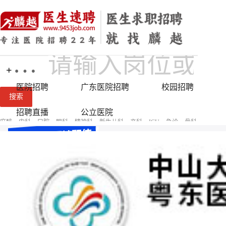
地区
医院招聘
广东医院招聘
校园招聘
搜索
招聘直播
公立医院
麻醉
内科
口腔
眼科
精神科
新生儿科
产科
ICU
急诊
骨科
神经内科
神经外科
更多