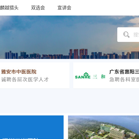
麟越猎头
双选会
宣讲会