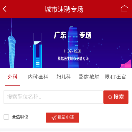
城市速聘专场
外科
内科\全科
妇儿科
影像\放射
眼\口\五官
搜索
全选职位
批量申请