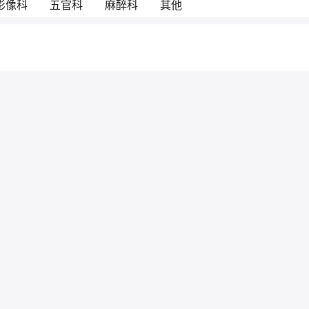
影像科
五官科
麻醉科
其他