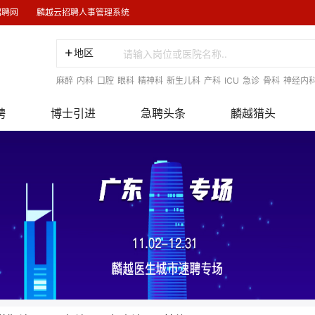
招聘网
麟越云招聘人事管理系统
地区
麻醉
内科
口腔
眼科
精神科
新生儿科
产科
ICU
急诊
骨科
神经内
聘
博士引进
急聘头条
麟越猎头