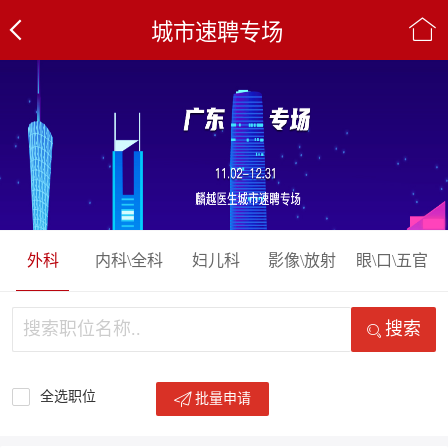
城市速聘专场
外科
内科\全科
妇儿科
影像\放射
眼\口\五官
搜索
全选职位
批量申请