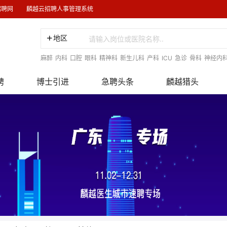
招聘网
麟越云招聘人事管理系统
地区
麻醉
内科
口腔
眼科
精神科
新生儿科
产科
ICU
急诊
骨科
神经内
聘
博士引进
急聘头条
麟越猎头