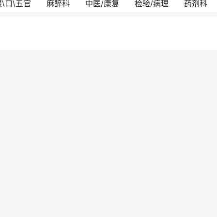
眼\口\五官
麻醉科
中医/康复
检验/病理
药剂科