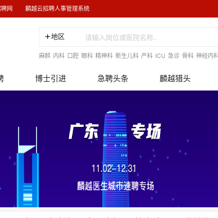
招聘网
麟越云招聘人事管理系统
地区
麻醉
内科
口腔
眼科
精神科
新生儿科
产科
ICU
急诊
骨科
神经内
聘
博士引进
急聘头条
麟越猎头