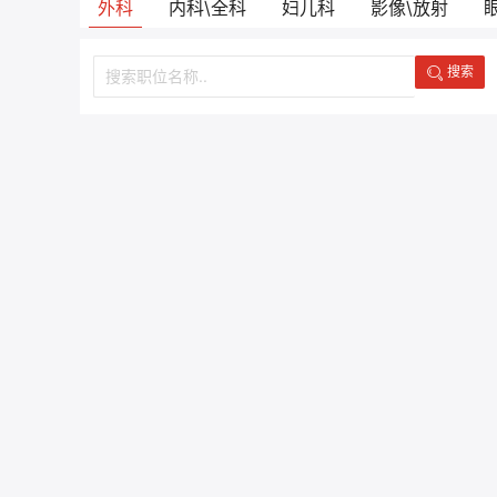
外科
内科\全科
妇儿科
影像\放射
搜索