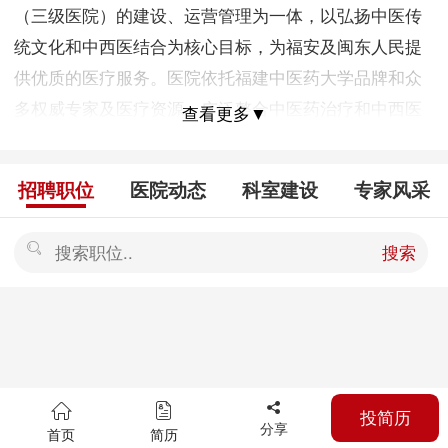
（三级医院）的建设、运营管理为一体，以弘扬中医传
统文化和中西医结合为核心目标，为福安及闽东人民提
供优质的医疗服务。医院依托福建中医药大学品牌和众
多权威专家及医疗资源，广泛整合中医药治疗和中西医
查看更多▼
结合领域的基础研究、临床应用、学术推广、运营管理
等各方面优秀人才组成专业化团队，努力传承并发扬中
招聘职位
医院动态
科室建设
专家风采
华民族传统中医药文化，建设具有现代化一流服务水平
的新型医疗机构，推动中医药产业与基层医疗健康事业
搜索
发展。 福安市人民医院是医联体公司正在建设中的新医
院，地处市中心地段，其前身为福安市中医院，是福安
市重点PPP医疗建设项目,是政府与社会资本合作的公益
性非营利性三级综合医院，是城镇职工、城市居民和新
农合医保定点医疗机构。我们将以新建的福安市人民医
投简历
院为龙头，组建人民医院医疗集团，以现有市、乡两级
分享
首页
简历