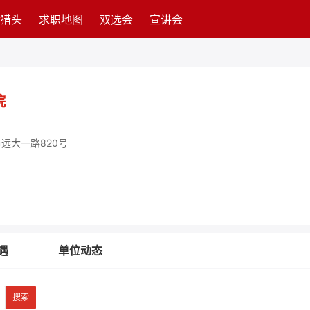
猎头
求职地图
双选会
宣讲会
院
远大一路820号
遇
单位动态