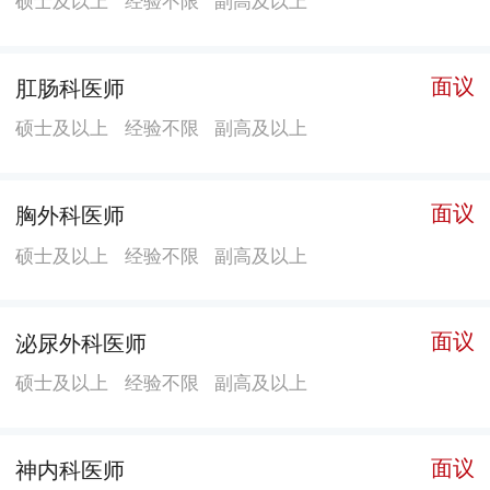
机、血透仪等一批进口高档医疗仪器，并与浙医二院建
立了可视远程会诊系统。能开展脊柱前后路手术、颅脑
肿瘤摘除手术、全髋置换手术、断指再植、巨大肝癌切
面议
肛肠科医师
除、全胃切除、胆道手术、子宫广泛切除+盆腔淋巴结清
硕士及以上
经验不限
副高及以上
扫术等重大手术；具有肝胆、泌尿、肛肠、神经、脊
柱、关节及微创腔镜外科，心血管、消化、神经、内分
面议
胸外科医师
泌、呼吸及肾内科，重症医学、中医、蛇伤等特色专
科。 医院实现绩效分配制度，计算机信息化管理，拥有
硕士及以上
经验不限
副高及以上
现代化的门诊楼、急诊综合楼、病房大楼，能基本满足
区域群众医疗保健需求。 医院先后获得了“省职工模范之
面议
泌尿外科医师
家”、“省级平安医院”、“省级文明医院”、“省级绿色医
硕士及以上
经验不限
副高及以上
院”、 “市诚信医院”、“市文明单位”等荣誉称号。 长风破
浪会有时，直挂云帆济沧海。全体磐医人正站在新的起
点上，紧抓机遇，奋发创新，凝心聚力，求真务实地向
面议
神内科医师
服务水平更优质、医疗技术更先进、服务功能更完善、