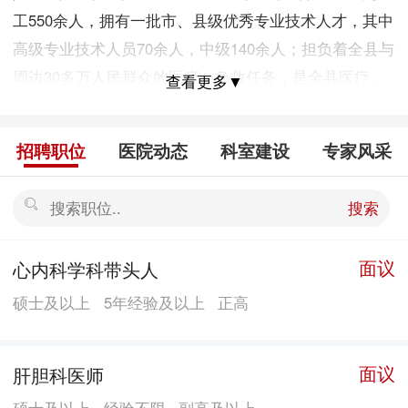
工550余人，拥有一批市、县级优秀专业技术人才，其中
高级专业技术人员70余人，中级140余人；担负着全县与
周边30多万人民群众的医疗、急救任务，是全县医疗、
查看更多▼
教学及科研中心。 医院占地1.8万余平方米，医疗用房
4.2万余平方米，目前设病区10个，开放病床458张。设
招聘职位
医院动态
科室建设
专家风采
一级临床学科18个，二级临床专科13个，其中县级重点
学科、实验室8个，年门诊32万人次，住院1.7万余人
搜索
次，业务总收入2.2亿元。 近年来，在县委县政府、卫计
局的正确领导和大力支持下，认真贯彻执行国家方针政
面议
​心内科学科带头人
策，始终围绕“病人第一、质量第一”服务宗旨，科学决
硕士及以上
5年经验及以上
正高
策，加强管理，团结协作，克难攻坚，大力提高服务能
力和服务品质，不断增强综合实力。目前拥有西门子
1.5TMRI、16排螺旋CT、DR、全自动生化分析仪、高档
面议
肝胆科医师
彩超、电子胃镜、肠镜、关节镜、腹腔镜、菲力普C臂
硕士及以上
经验不限
副高及以上