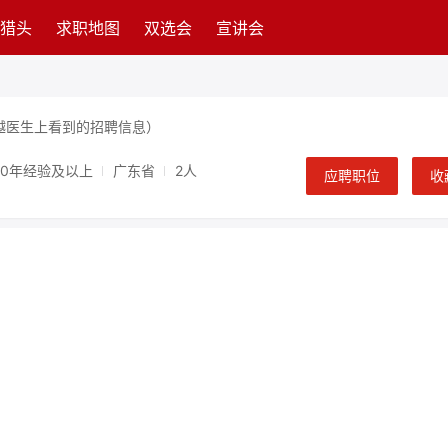
猎头
求职地图
双选会
宣讲会
越医生上看到的招聘信息）
10年经验及以上
广东省
2人
应聘职位
收