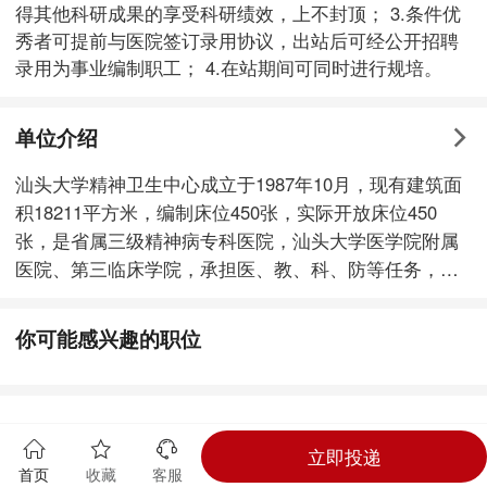
得其他科研成果的享受科研绩效，上不封顶； 3.条件优
秀者可提前与医院签订录用协议，出站后可经公开招聘
录用为事业编制职工； 4.在站期间可同时进行规培。
单位介绍
汕头大学精神卫生中心成立于1987年10月，现有建筑面
积18211平方米，编制床位450张，实际开放床位450
张，是省属三级精神病专科医院，汕头大学医学院附属
医院、第三临床学院，承担医、教、科、防等任务，先
后荣获“‘十一五’全国残疾人康复工作先进集体”“全国工人
先锋号”“广东省‘文明单位’”“全国百家百姓信赖的精神卫
你可能感兴趣的职位
生机构”等称号，并连续四年（2019-2022年）获得国家
三级公立医院绩效考核A等级。 医院现为广东省临床重
点专科、广东省精神专科医防融合省级试点单位，广东
省精神科医生培训中心，具有完善的精神病与精神卫生
立即投递
学本硕博教育体系、博士后流动站，及加拿大曼尼托巴
首页
收藏
客服