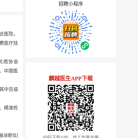
招聘小程序
合医院，
公费医疗挂
抗癌协会
位、中国医
麟越医生APP下载
，其中百级
、精准检
[投诉职位]
扫码下载APP，找工作更方便