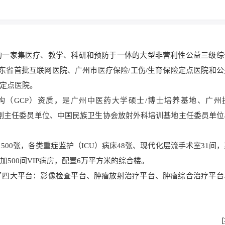
的一家集医疗、教学、科研和预防于一体的大型非营利性公益三级综
广东省首批互联网医院、广州市医疗保险/工伤/生育保险定点医院和
定点医院。
构（GCP）资质，是广州中医药大学硕士/博士培养基地、广州
O）副主任委员单位、中国民族卫生协会放射外科培训基地主任委员单
00张，各类重症监护（ICU）病床48张、现代化层流手术室31间
500间VIP病房，配置6万平方米的综合楼。
了四大平台：影像检查平台、肿瘤放射治疗平台、肿瘤综合治疗平台