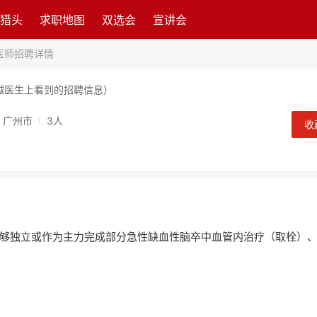
猎头
求职地图
双选会
宣讲会
医师招聘详情
越医生上看到的招聘信息）
广州市
3人
收
够独立或作为主力完成部分急性缺血性脑卒中血管内治疗（取栓）