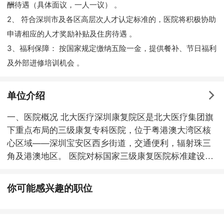
酬待遇（具体面议，一人一议） 。
2、 符合深圳市及各区高层次人才认定标准的，医院将积极协助
申请相应的人才奖励补贴及住房待遇 。
3、福利保障： 按国家规定缴纳五险一金，提供餐补、节日福利
及外部进修培训机会 。
单位介绍
一、医院概况 北大医疗深圳康复院区是北大医疗集团旗
下重点布局的三级康复专科医院，位于粤港澳大湾区核
心区域——深圳宝安区西乡街道，交通便利，辐射珠三
角及港澳地区。 医院对标国家三级康复医院标准建设，
聚焦康复医疗、健康管理、科研教学三大核心领域，致
力于打造粤港澳大湾区标杆性康复医疗综合体，为患者
你可能感兴趣的职位
提供全生命周期健康管理服务。 二、学科设置与设备配
置 1.学科布局 · 临床科室：涵盖骨与关节康复科、神经
康复科、脊髓损伤康复科、儿童康复科、老年康复科、