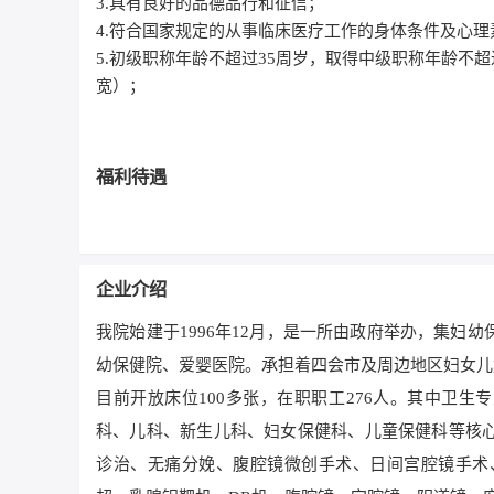
3.具有良好的品德品行和征信；
4.符合国家规定的从事临床医疗工作的身体条件及心
5.初级职称年龄不超过35周岁，取得中级职称年龄不
宽）；
福利待遇
企业介绍
我院始建于1996年12月，是一所由政府举办，集
幼保健院、爱婴医院。承担着四会市及周边地区妇女儿
目前开放床位100多张，在职职工276人。其中卫生
科、儿科、新生儿科、妇女保健科、儿童保健科等核
诊治、无痛分娩、腹腔镜微创手术、日间宫腔镜手术