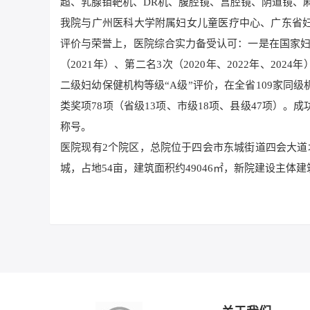
超、乳腺钼靶机、DR机、腹腔镜、宫腔镜、阴道镜、
我院与广州医科大学附属妇女儿童医疗中心、广东省
评价与荣誉上，医院综合实力备受认可：一是在国家妇
（2021年）、第二名3次（2020年、2022年、20
二级妇幼保健机构等级“A级”评价，在全省109家同
类奖项78项（省级13项、市级18项、县级47项）
称号。
医院现有2个院区，总院位于四会市东城街道四会大道
城，占地54亩，建筑面积约49046㎡，新院建设主体