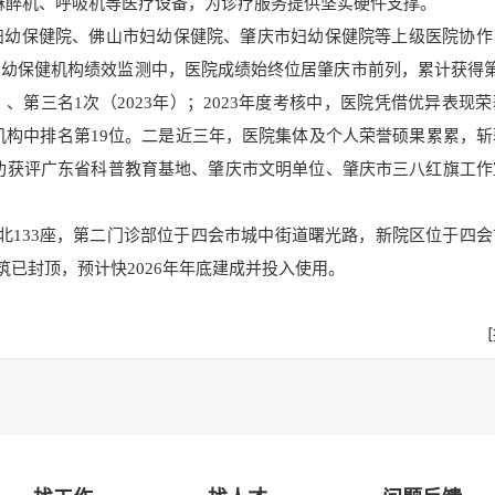
麻醉机、呼吸机等医疗设备，为诊疗服务提供坚实硬件支撑。
妇幼保健院、佛山市妇幼保健院、肇庆市妇幼保健院等上级医院协作
幼保健机构绩效监测中，医院成绩始终位居肇庆市前列，累计获得第
24年）、第三名1次（2023年）；2023年度考核中，医院凭借优异表现
级机构中排名第19位。二是近三年，医院集体及个人荣誉硕果累累，
。成功获评广东省科普教育基地、肇庆市文明单位、肇庆市三八红旗工
北133座，第二门诊部位于四会市城中街道曙光路，新院区位于四会
建筑已封顶，预计快2026年年底建成并投入使用。