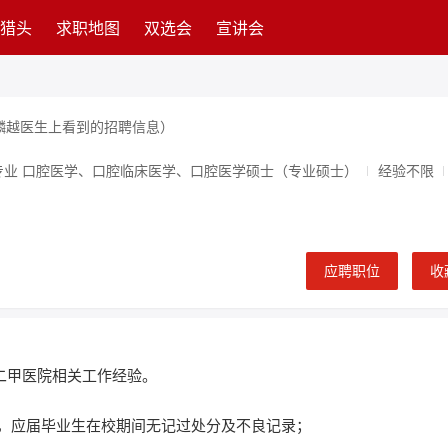
猎头
求职地图
双选会
宣讲会
麟越医生上看到的招聘信息）
专业 口腔医学、口腔临床医学、口腔医学硕士（专业硕士）
经验不限
应聘职位
收
二甲医院相关工作经验。
录，应届毕业生在校期间无记过处分及不良记录；