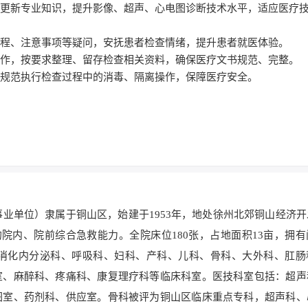
不断更新专业知识，提升影像、超声、心电图诊断技术水平，适应医疗
查流程、注意事项等疑问，安抚患者检查情绪，提升患者就医体验。
档工作，按要求整理、留存检查相关资料，确保医疗文书规范、完整。
，规范执行检查过程中的消毒、隔离操作，保障医疗安全。
事业单位）隶属于铜山区，始建于1953年，地处徐州北郊铜山经济
的院内、院前综合急救能力。全院床位180张，占地面积13亩，拥
消化内分泌科、呼吸科、妇科、产科、儿科、骨科、大外科、肛肠
室、麻醉科、疼痛科、康复理疗科等临床科室。医技科室包括：超声
图室、药剂科、供应室。骨科被评为铜山区临床重点专科，超声科、