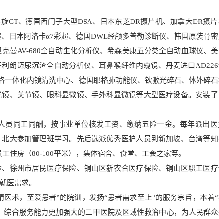
层螺旋CT、德国西门子大型DSA、日本东芝DR摄片机、加拿大DR摄
超、日本阿洛卡α7彩超、德国DWL经颅多普勒诊断仪、韩国原装骨
贝克曼AV-680全自动生化分析仪、希森美康五分类全自动血球仪、
利朗迈尿沉渣全自动分析仪、耳鼻喉纤维内窥镜、丹麦进口AD226
格一体化内镜清洗中心、德国耶格肺功能仪、钬激光碎石、体外碎石
胱镜、关节镜、眼科显微镜、手外科显微镜等大型医疗设备。安装了
人员同工同酬，按事业单位核发工资、缴纳五险一金。每年派出医
、北大参加管理班学习。先后选派优秀医护人员到新加坡、台湾等知
工住房（80-100平米），集体宿舍、食堂、工会之家等。
险、徐州市居民医疗保险、铜山区新农合医疗保险、铜山区职工医疗
就医需求。
精医术，至爱患者”的院训，发扬“患者需求至上”的服务宗旨，本着
，综合服务能力更加强大的二甲医院及区域性救治中心，为人民群众