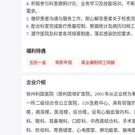
4. 积极参与科室病例讨论、业务学习及技能培训，
需求。
5. 做好患者沟通与服务工作，耐心解答患者关于检
6. 配合科室完成医疗质量控制、数据统计及病历归
7. 遵守医院及科室各项规章制度，落实感染防控要求
福利待遇
五险一金
带薪年假
事业编制同工同酬
企业介绍
徐州利国医院（原利国铁矿医院，2001年从企业转为
一所二级综合性公立医院，120急救中心，具有较强
楼，病房楼，医技楼，综合楼。设有心脑血管内科、
科、眼科、耳鼻喉科、口腔科、中西医结合科、手术
科、检验科、胃肠镜室、心电图室、肺功能室、脑电