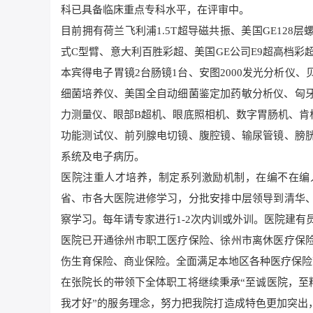
科已具备临床重点专科水平，在评审中。
目前拥有荷兰飞利浦1.5T超导磁共振、美国GE128
式C型臂、意大利百胜彩超、美国GE公司E9超高档彩
本宾得电子胃镜2台肠镜1台、安图2000发光分析仪、
细菌培养仪、美国全自动细菌鉴定加药敏分析仪、匈牙
力测量仪、眼部B超机、眼底照相机、数字胃肠机、肯
功能测试仪、前列腺电切镜、腹腔镜、输尿管镜、膀
系统及电子病历。
医院注重人才培养，制定系列激励机制，在编不在编
省、市各大医院进修学习，分批安排中层领导到清华
察学习。每年请专家进行1-2次内训或外训。医院建有员
医院已开通徐州市职工医疗保险、徐州市离休医疗保
伤生育保险、商业保险。全面满足本地区各种医疗保险
在张院长的带领下全体职工将继续秉承“至诚医院，至
我才好”的服务理念，努力把我院打造成特色更加突出