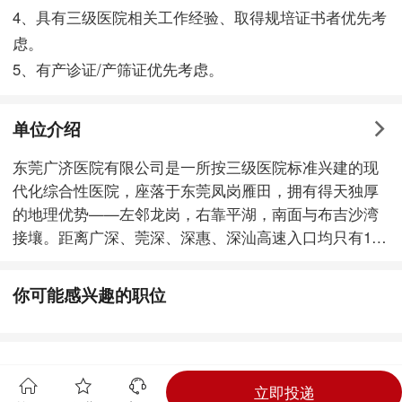
4、具有三级医院相关工作经验、取得规培证书者优先考
虑。
5、有产诊证/产筛证优先考虑。
单位介绍
东莞广济医院有限公司是一所按三级医院标准兴建的现
代化综合性医院，座落于东莞凤岗雁田，拥有得天独厚
的地理优势——左邻龙岗，右靠平湖，南面与布吉沙湾
接壤。距离广深、莞深、深惠、深汕高速入口均只有10
至15分钟车程，从医院出发，往东莞50分钟、往深圳35
分钟车程，交通十分便捷。 医院2005年5月试
你可能感兴趣的职位
业开诊，占地面积8万平方米，业务用房面积达5万多平
方米，设规划标准床位500张，目前开放病床500张。拥
有飞利浦64排全身螺旋CT、飞利浦1.5T磁共振、飞利浦
大平板数字减影血管造影机(DSA)、德国西门子三维彩
立即投递
超、日本数字X光机(CR)、Olympus腹腔镜、韩国电子阴