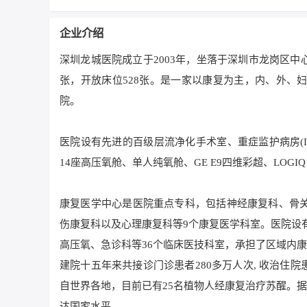
企业介绍
深圳龙城医院成立于2003年，坐落于深圳市龙岗区中
张，开放床位528张。是一家以康复为主，内、外、
院。
医院设有先进的百级层流净化手术室、重症监护病房(ICU)
14座高压氧舱、单人纯氧舱、GE E9四维彩超、LOG
康复医学中心是医院重点专科，包括神经康复科、骨
伤康复科以及心理康复科等9个康复医学科室。医院设
高压氧、急诊科等36个临床医技科室，承担了区域内
建院十五年来共接诊门诊患者280多万人次, 收治住院患
自世界各地，目前已有25名植物人经康复治疗苏醒。据市
达国家水平。