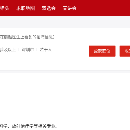
猎头
求职地图
双选会
宣讲会
在麟越医生上看到的招聘信息）
经验及以上
深圳市
若干人
应聘职位
收
内科学、放射治疗学等相关专业。