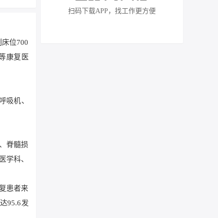
扫码下载APP，找工作更方便
床位700
等康复医
0呼吸机、
、脊髓损
医学科、
康复患者来
95.6发