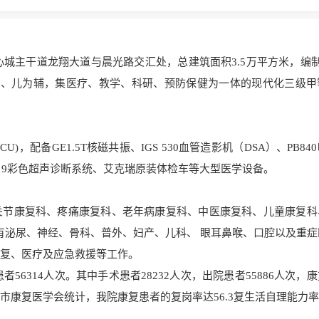
心城主干道龙翔大道与晨光路交汇处，总建筑面积3.5万平方米，编制
妇、儿为辅，集医疗、教学、科研、预防保健为一体的现代化三级甲
，配备GE1.5T核磁共振、IGS 530血管造影机（DSA）、PB84
IQ 9彩色超声诊断系统、艾克瑞原装体检车等大型医学设备。
关节康复科、疼痛康复科、老年病康复科、中医康复科、儿童康复科
有泌尿、神经、骨科、普外、妇产、儿科、 眼耳鼻喉、口腔以及重症
康复、医疗及应急救援等工作。
者56314人次。其中手术患者28232人次，出院患者55886人次，
康复医学会统计，我院康复患者的复岗率达56.3复生活自理能力率达