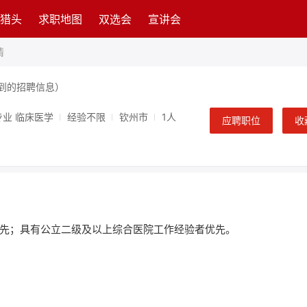
猎头
求职地图
双选会
宣讲会
情
到的招聘信息）
专业 临床医学
经验不限
钦州市
1人
应聘职位
收
先；具有公立二级及以上综合医院工作经验者优先。