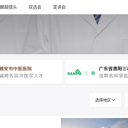
麟越猎头
双选会
宣讲会
选择地区