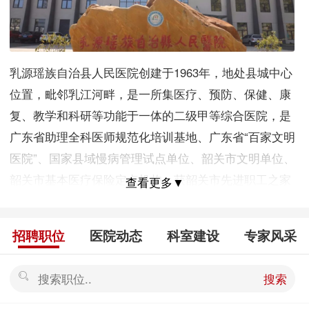
乳源瑶族自治县人民医院创建于1963年，地处县城中心
位置，毗邻乳江河畔，是一所集医疗、预防、保健、康
复、教学和科研等功能于一体的二级甲等综合医院，是
广东省助理全科医师规范化培训基地、广东省“百家文明
医院”、国家县域慢病管理试点单位、韶关市文明单位、
韶关市基本医疗保险定点机构，获韶关市先进职工之家
查看更多▼
称号。医院占地面积11395平方米（约17亩），总建筑
面积32421平方米，编制床位330张。医院配备有：64排
招聘职位
医院动态
科室建设
专家风采
螺旋CT、1.5T磁共振、数字减影DSA、四维彩色B超、
腹腔镜、宫腔镜、关节镜、胆道镜、电子胃肠镜、纤维
搜索
支气管镜、肺功能检测仪、肝纤维检测仪、颈动脉多普
勒彩超、C臂X光机、牙CT机、超声乳化仪、电切镜、臭