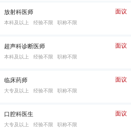
方米，含门急诊楼、医技楼、住院楼等主体工程及配套
面议
放射科医师
附属工程在内总建筑面积约6.2万平方米，开放床位600
本科及以上
经验不限
职称不限
张。新院功能更齐全，设施设备更完善，应对突发公共
卫生事件能力更强，为老百姓提供更优质的医疗服务。
面议
超声科诊断医师
本科及以上
经验不限
职称不限
面议
临床药师
大专及以上
经验不限
职称不限
面议
口腔科医生
大专及以上
经验不限
职称不限