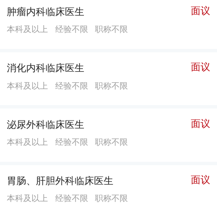
面议
肿瘤内科临床医生
氧治疗仪、射频治疗仪等现代化诊疗设备。介入导管室
本科及以上
经验不限
职称不限
能开展多种介入手术:急性心梗急诊介入治疗，永久起博
器植入术、心律失常射频消融术、外周血管、脑血管造
影取栓及支架植入术等三、四级手术，能开展骨科、泌
面议
消化内科临床医生
尿外科、妇产科等学科腔镜微创手术。医院配备有：东
本科及以上
经验不限
职称不限
芝64排螺旋CT、联影1.5T磁共振、西门子数字减影
DSA、四维彩色B超、腹腔镜、宫腔镜、关节镜、胆道
镜、电子胃肠镜、纤维支气管镜、肺功能检测仪、肝纤
面议
泌尿外科临床医生
维检测仪、颈动脉多普勒彩超、C臂X光机、牙CT机、超
本科及以上
经验不限
职称不限
声乳化仪、电切镜、臭氧治疗仪、射频治疗仪等现代化
诊疗设备。全院内设科室41个，其中临床医技科室28
面议
胃肠、肝胆外科临床医生
个，职能科室13个。医院编制280人，现有职工 490人，
专业技术人员418人，享受县政府特殊津贴专家2人。
本科及以上
经验不限
职称不限
2022年底将全面搬入新院区，新院占地面积约6.553万平