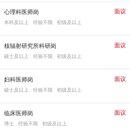
步奖四等奖1项、广西科技进步奖二等奖5项、广西科技
面议
心理科医师岗
进步奖三等奖8项、广西医药卫生适宜技术推广奖一等奖
本科及以上
经验不限
初级及以上
1项、广西医药卫生适宜技术推广奖二等奖10项、广西医
药卫生适宜技术推广奖三等奖9项、主编著作6部、在国
内外医学期刊杂志发表论文790篇、发明专利4项、研
面议
核辐射研究所科研岗
（修）订国家标准8项、研（修）订地方标准7项。 拥有
硕士及以上
经验不限
初级及以上
气相色谱-质谱联用仪、原子吸收分光光度计、高效液相
色谱仪、线性离子阱质谱仪、原子荧光分光光度计、全
自动生化分析仪、全自动血液分析流水线、电子胃镜和
面议
妇科医师岗
电子支气管镜、麻醉机、彩色多普勒超声系统、数字摄
硕士及以上
经验不限
初级及以上
影X线系统(DR)、24排CT、数字摄影(DR)车、高压氧
舱、无特殊病原体动物（SPF）级实验动物设施等一批
面议
临床医师岗
大型仪器设备，综合实力全面提升，为保护劳动者健
康、建设健康广西、促进经济发展、维护社会和谐做出
博士
经验不限
初级及以上