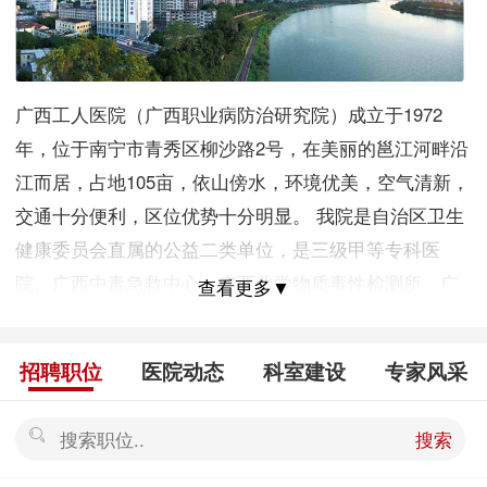
广西工人医院（广西职业病防治研究院）成立于1972
年，位于南宁市青秀区柳沙路2号，在美丽的邕江河畔沿
江而居，占地105亩，依山傍水，环境优美，空气清新，
交通十分便利，区位优势十分明显。 我院是自治区卫生
健康委员会直属的公益二类单位，是三级甲等专科医
院、广西中毒急救中心、广西化学物质毒性检测所、广
查看更多▼
西核辐射事故医学应急中心，主要承担职业病防治研究
工作；承担职业病、化学中毒、核辐射事故医学等应急
招聘职位
医院动态
科室建设
专家风采
救援工作；承担职业病劳动能力、致残程度鉴定；承担
化学品毒性鉴定和检测工作；开展职业病相关的诊断、
搜索
治疗和康复活动。建有国家临床重点专科（职业病
科）、广西化学中毒救治基地和核辐射医学救治基地、