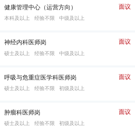
面议
健康管理中心（运营方向）
广西急性中毒医学救援队和核辐射医学救援队、自治区
本科及以上
经验不限
中级及以上
重点学科（中毒与毒理学）等。具有职业卫生技术服务
甲级资质、农业农村部农药登记毒理试验资质、职业健
康检查资质、职业病诊断资质等多项技术服务资质，国
面议
神经内科医师岗
家卫健化学品毒性鉴定机构质量考核合格。 经过40多年
硕士及以上
经验不限
中级及以上
建设与发展，我院已建成为职业病防、诊、治、研、
管、教、卫生应急处置为一体的规模较大、设备齐全、
实力较强、在全国有较大影响力的省级职防机构。全院
面议
呼吸与危重症医学科医师岗
现有用房面积约2.5万平方米，固定资产总值1.2亿多
硕士及以上
经验不限
初级及以上
元，在职职工723人，医疗卫生技术人员占91.3%，其中
高级职称109名、中级职称227名，博士、硕士研究生34
面议
肿瘤科医师岗
人。医院核编床位500张，机构内设27个职能（管理）科
室、5个科研所（室）、30个临床医技科室。先后获得卫
硕士及以上
经验不限
初级及以上
生部重大医药卫生科技成果奖二等奖1项、劳动部科技进