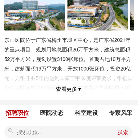
东山医院位于广东省梅州市城区中心，是广东省2021年
的重点项目。规划用地总面积20万平方米，建筑总面积
52万平方米，规划设置3100张床位。首期占地10万平方
米，建筑面积19万平方米，开放1000张床位，投资20亿
元，力争开业5年内达到国家三甲医院评审要求，争创国
家住院医师规范化培训基地、广东省高等医学院校教学
查看更多▼
医院、百姓信赖的三级甲等综合医院。 目前，医院主体
工程正如火如荼建设，医院的运营筹备工作也在紧锣密
招聘职位
医院动态
科室建设
专家风采
鼓推进中，医院的组织架构已建立，学科带头人和医护
人员陆续到位，大型医疗设备装配已进入购置阶段，为
搜索
2023年5月1日开业运营做足准备。 东山医院学科配置齐