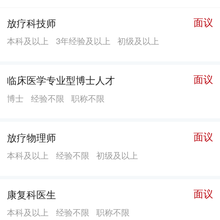
全，重点学科突出。现已与海南省肿瘤医院、博鳌超级
面议
放疗科技师
医院等国内外多家知名医疗机构达成深度合作，助力医
本科及以上
3年经验及以上
初级及以上
院快速全面发展。同时引进国内外优质资源，打造以疾
病为中心的多学科医学模式，对患者进行精准诊断及治
疗。
面议
临床医学专业型博士人才
博士
经验不限
职称不限
面议
放疗物理师
本科及以上
经验不限
初级及以上
面议
康复科医生
本科及以上
经验不限
职称不限