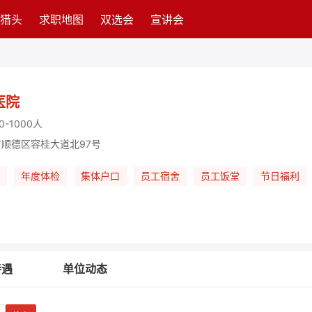
猎头
求职地图
双选会
宣讲会
医院
0-1000人
顺德区容桂大道北97号
年度体检
集体户口
员工宿舍
员工饭堂
节日福利
待遇
单位动态