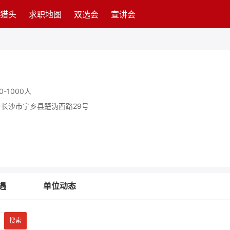
猎头
求职地图
双选会
宣讲会
0-1000人
长沙市宁乡县楚沩西路29号
遇
单位动态