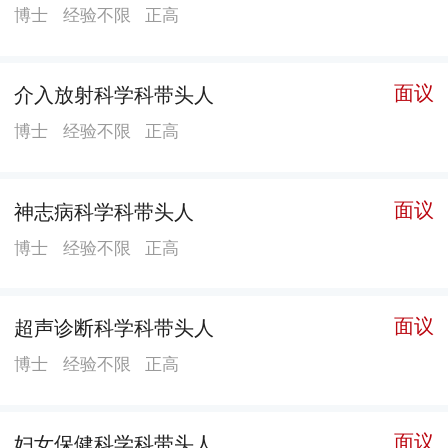
中心、国家示范社区卫生服务中心（和一社康中心）、
博士
经验不限
正高
全国综合医院中医药工作示范单位;省市级中医重点专科
3个：神经内科、骨质疏松科、康复医学科;省特色专
面议
介入放射科学科带头人
科、市重点专科1个：手外科;省全科医学社区培训基地
博士
经验不限
正高
与市住院医师规范化培训住培基地2个：和一社康中心、
马鞍山社康中心;区级重点专科9个：骨质疏松科、手外
科、心血管内科、妇产科、脊柱外科、检验科、眼科、
面议
神志病科学科带头人
重症医学科、全科医学科研究室。市医疗卫生“三名工
博士
经验不限
正高
程”团队1个：温州医科大学附属眼视光医院王勤美教授
团队。名中医工作室11个：刘小虹省名中医传承工作
室、冼绍祥工作室分工作站、陈志强名中医工作室、朱
面议
超声诊断科学科带头人
锦善名中医工作室 邓高丕名中医工作室、卞金玲名中医
博士
经验不限
正高
工作室、石学敏名中医工作室、王三虎名中医工作室、
吕光耀名中医工作室、徐文华名中医工作室、郑甦名中
面议
妇女保健科学科带头人
医工作室。柔性引才引进高校附属医院特聘团队顾问多