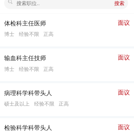
搜索
米，编制床位600张，实际开放床位720张（二期扩建项
目完成后建筑面积将达30.3万平方米，总床位增至1500
面议
体检科主任医师
张）。现有职工1745人，高级职称344人，博士33人，
博士
经验不限
正高
硕士198人。2019年门急诊量300万人次 ，年出院病人
3.4万人次，CD型病案率73.5手术量1.5万台次，三四级
手术8042例。医疗设备精良，拥有核磁共振、螺旋CT、
面议
输血科主任技师
数字减影血管造影X线机（DSA）等先进设备300多台
博士
经验不限
正高
套。科室设置齐全，开设临床医技科室56个，下辖社康
中心21家。科研方面，2019年国家级、省部级中医药在
研课题3项，获中华中医药学会科技进步三等奖、市科技
面议
病理科学科带头人
进步一等奖、区科技进步奖各1项。在国内外学术刊物上
硕士及以上
经验不限
正高
发表论文51篇，SCI9篇（最高影响因子12.831），中医
药论文17篇。 【学科优势】 医院拥有国家级中心荣誉4
面议
检验科学科带头人
项：中国胸痛中心（标准版）、中国卒中学会综合卒中