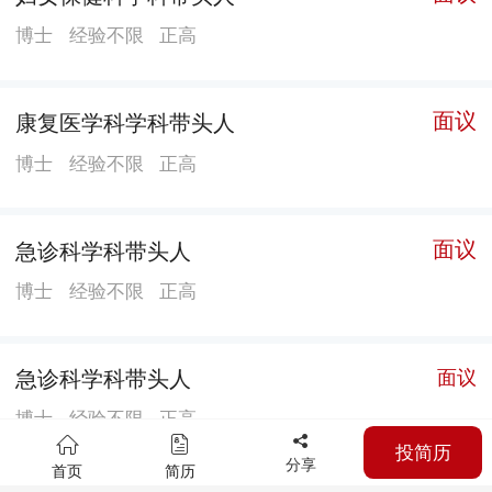
个，特聘名老中医一批，他们定期来院坐诊。形成了极
博士
经验不限
正高
具品牌优势的“心脑血管病DSA介入技术、手外伤显微技
术、妇科消化微创技术、泌尿系统疾病诊疗、急危重孕
面议
康复医学科学科带头人
产妇救治、瘫痪后遗症康复技术、骨质疏松与脊柱病变
中西医结合防治康复特色、中医养生治未病辨症论治、
博士
经验不限
正高
中医药特色服务”等系列优势学科技术，初步形成了中西
医优势互补、融合发展的诊疗服务体系，为人民群众健
面议
急诊科学科带头人
康保驾护航。 【功能定位】 坚持中西医并重，中医有特
博士
经验不限
正高
色、西医做强大，立足宝安，面向全国，辐射海内外，
在多元化中医药服务网络新格局中发挥“引擎”作用。充
分发挥中医药在治未病中的主导作用、在治疗重大疾病
急诊科学科带头人
面议
中的协同作用、在疾病康复中的重要作用，为人民提供
博士
经验不限
正高
健康诊疗及预防保健服务。 【院 训】 仁心修身、仁术
投简历
分享
济世 【核心理念】 大医精诚 【服务理念】 爱心、关
首页
简历