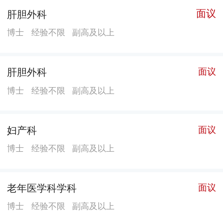
有很大的影响力，结核病诊疗中心的中药治疗耐药肺结
面议
肝胆外科
核、内外科联合诊治骨关节结核、幼儿结脑颅高压
博士
经验不限
副高及以上
Omaya囊植入、含贝哒喹啉方案治疗耐药结核长/短程方
案等诊疗技术处于国内先进水平，获批“中国防痨协会医
学转化创新基地”，在结核病防治方面的科学研究及成果
肝胆外科
面议
转化获“官方认证”;耳鼻咽喉头颈外科人工耳蜗植入术、
博士
经验不限
副高及以上
鼻内镜下鼻颅底、鼻眼相关手术、高选择性翼管神经切
断术等诊疗技术处于省内先进水平；泌尿外科在中南地
妇产科
面议
区首家开展的输尿管软镜技术以及双脉冲钬激光碎石技
术处于国内领先水平，并率先在市级医院中推出日间手
博士
经验不限
副高及以上
术;普外科开展的双镜联合胃肠肿块切除，双镜联合血管
镜取栓，胆道子母镜取石等技术，在省内处于领先水平;
老年医学科学科
面议
脊柱外科开展的高难度颈椎、强直性脊柱炎后凸畸形后
路截骨、斜外侧腰椎融合技术、单侧双通道脊柱内镜技
博士
经验不限
副高及以上
术等手术和关节外科开展的肩、肘、髋、膝、踝等关节