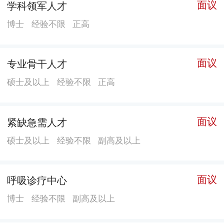
面议
学科领军人才
痨协会科研转化基地、北京结核联盟常务理事单位、抗
博士
经验不限
正高
结核新药耐药监测项目点、急性上消化道出血救治快速
通道救治基地、中南大学湘雅医学院硕士生培养基地、
中南大学国家级大学生校外实践教育基地、国家卫计委
面议
专业骨干人才
第一批住院医师规范化培训基地、南华大学硕士生培养
硕士及以上
经验不限
正高
基地、湖南中医药大学硕士培养基地、湖南省基层医疗
机构全科医生转岗培训基地、湖南省专科护士临床实践
面议
紧缺急需人才
技能培训基地。 建院以来，医院综合实力快速提
升，现日平均住院病人2300余人，日平均门诊近4000余
硕士及以上
经验不限
副高及以上
人次。医院紧跟国际、国内技术前沿，积极引进新技
术、新项目，呼吸与危重症医学科、结核科(长沙市肺科
面议
呼吸诊疗中心
医院)、泌尿外科、儿科、心血管内科、骨科、普外科、
肿瘤科、急诊医学、老年医学科等专业成为区域内具有
博士
经验不限
副高及以上
较高影响力的专科。结核病诊治有近90年历史，在全国