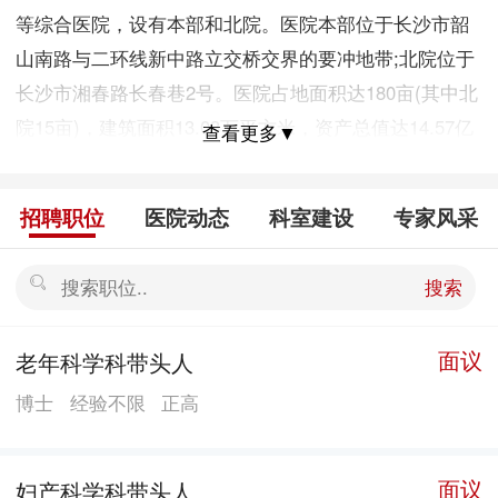
等综合医院，设有本部和北院。医院本部位于长沙市韶
山南路与二环线新中路立交桥交界的要冲地带;北院位于
长沙市湘春路长春巷2号。医院占地面积达180亩(其中北
院15亩)，建筑面积13.03万平方米，资产总值达14.57亿
查看更多▼
元人民币。 医院学科齐全，技术力量雄厚，现有在
职职工2871人，其中享受国务院特殊津贴1名，国家卫生
招聘职位
医院动态
科室建设
专家风采
健康行业经济管理领军人才1名，湖南省“百人计划”人才
1名，湖南省卫生健康高层次人才医学学科带头人1名、
搜索
医学学科青年骨干人才1名，湖南省普通高校青年骨干教
师1名，长沙市卫生健康高层次人才4名，长沙市卫技、
面议
老年科学科带头人
高职系统引进紧缺急需和战略性人才6名。博士生导师2
博士
经验不限
正高
人，硕士生导师63人，博士81人，硕士649人;高级专业
技术人员582人，中级专业技术人员1284人。编制床位
2363张实际开放床位数1922张，开设临床医技科室81
面议
妇产科学科带头人