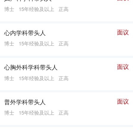
个，国家临床重点专科培育项目2个，省临床重点专科
博士
15年经验及以上
正高
（含建设项目）25个，市临床重点专科10个，市医学重
点学科2个，市级质量控制中心10个，获批长沙市急性胸
痛中心、长沙市危重孕产妇救治中心、长沙市儿童急救
面议
心内学科带头人
中心、长沙市急性中毒救治中心、肿瘤生物治疗中心、
博士
15年经验及以上
正高
脑卒中中心。设有长沙市老年医学研究所、长沙市结核
病学研究所、长沙市肿瘤研究所、长沙市微生物研究
面议
心胸外科学科带头人
所、长沙市呼吸病研究所和南华大学耳鼻咽喉科学研究
所。为中国胸痛中心、中国心衰中心、国家级高级卒中
博士
15年经验及以上
正高
中心、中国房颤中心、中国高血压达标中心、国家卫健
委脑卒中筛查与防治示范基地医院、国家药物临床试验
面议
普外学科带头人
基地、国家临床药师培训基地、国家自然科学基金依托
博士
15年经验及以上
正高
单位、国家卫计委病理远程会诊与质控试点单位、国家
流感哨点监测医院、国家级标准化心脏康复中心建设单
位、国家抗结核新药引入和保护项目示范中心、中国防