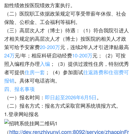
励性绩效按医院绩效方案执行。
（二）医院职工依据政策规定可享受带薪年休假、社会
保险、公积金、工会福利等福利。
（三）高层次人才（博士）待遇：（1）符合我院引进人
才相关规定的高层次人才（博士）按医院的相关人才政
策可给予安家费
20-200
万
元，连续2年人才引进津贴最高
24
万
元/年；相应科研启动经费
10-200
万
元；（2）可按
照入编程序办理
入编
；（3）提供过渡性住房，特别优秀
者可提供
住房一套
；（4）参加面试
往返路费
和
住宿费
可
报销
。具体可电话咨询。
四、
报名事项
（一）报名时间：
即日起至
202
6
年
6
月
5
日
。
（二）报名方式：报名方式采取官网系统填报方式。
1.登录网站报名
http://dev.renzhiyunyi.com:8092/service/zhaopinFr
（