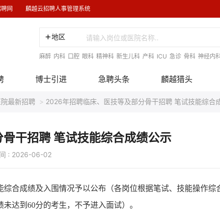
招聘网
麟越云招聘人事管理系统
地区
麻醉
内科
口腔
眼科
精神科
新生儿科
产科
ICU
急诊
骨科
神经内
聘
博士引进
急聘头条
麟越猎头
医院最新招聘
>
2026年招聘临床、医技等及部分骨干招聘 笔试技能综合
分骨干招聘 笔试技能综合成绩公示
 2026-06-02
技能综合成绩及入围情况予以公布（各岗位根据笔试、技能操作综
绩未达到60分的考生，不予进入面试）。