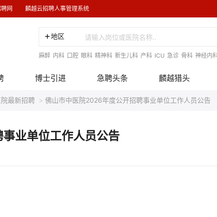
招聘网
麟越云招聘人事管理系统
地区
麻醉
内科
口腔
眼科
精神科
新生儿科
产科
ICU
急诊
骨科
神经内
聘
博士引进
急聘头条
麟越猎头
医院最新招聘
>
佛山市中医院2026年度公开招聘事业单位工作人员公告
聘事业单位工作人员公告
。