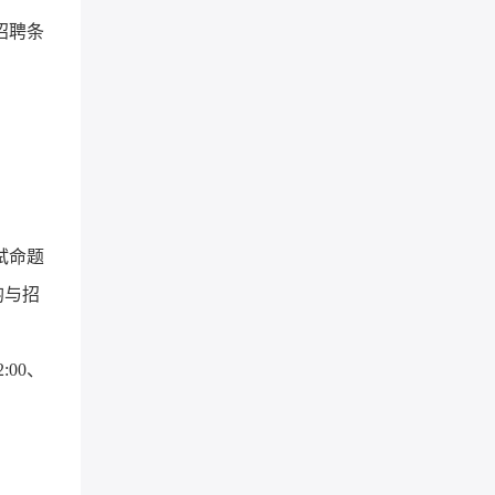
招聘条
试命题
均与招
00、