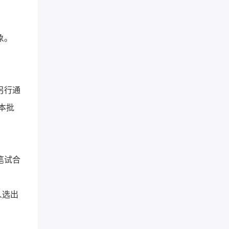
象。
另行通
本批
笔试合
人选出