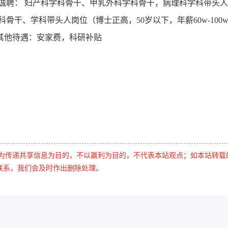
诚聘： 妇产科学科骨干、甲乳外科学科骨干，病理科学科带头
骨干、学科带头人岗位（博士正高，50岁以下，年薪60w-100
 其他待遇：安家费，科研补贴
是为传递共享信息为目的，不以赢利为目的，不代表本站观点；如本站转载
联系，我们会及时作出删除处理。