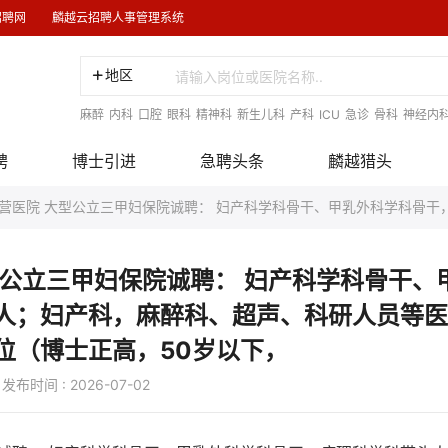
招聘网
麟越云招聘人事管理系统
地区
麻醉
内科
口腔
眼科
精神科
新生儿科
产科
ICU
急诊
骨科
神经内
聘
博士引进
急聘头条
麟越猎头
营医院 大型公立三甲妇保院诚聘： 妇产科学科骨干、甲乳外科学科骨干
下，
型公立三甲妇保院诚聘： 妇产科学科骨干、
人；妇产科，麻醉科、超声、科研人员等医
位（博士正高，50岁以下，
 : 2026-07-02