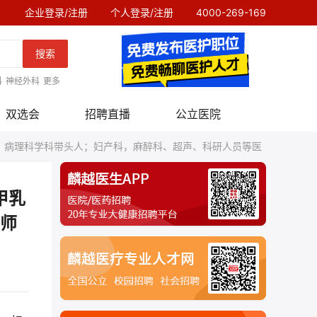
企业登录/注册
个人登录/注册
4000-269-169
搜索
科
神经外科
更多
双选会
招聘直播
公立医院
，病理科学科带头人；妇产科，麻醉科、超声、科研人员等医
甲乳
师