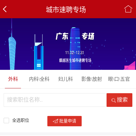
城市速聘专场
外科
内科\全科
妇儿科
影像\放射
眼\口\五官
搜索
全选职位
批量申请