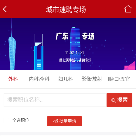
城市速聘专场
外科
内科\全科
妇儿科
影像\放射
眼\口\五官
搜索
全选职位
批量申请