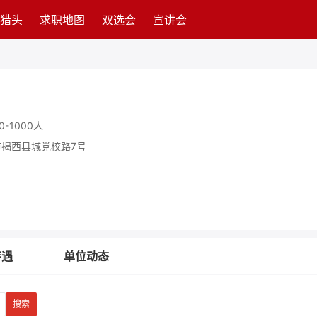
猎头
求职地图
双选会
宣讲会
0-1000人
揭西县城党校路7号
待遇
单位动态