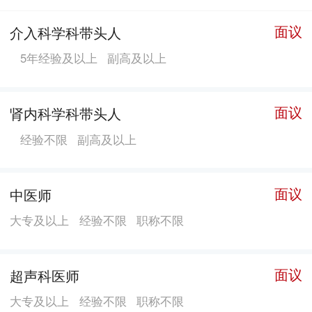
科、眼科、耳鼻咽喉科、中医科、康复科、重症医学科
面议
介入科学科带头人
（ICU）、高压氧科、介入手术室、皮肤科、疼痛科、
5年经验及以上
副高及以上
老年病科、口腔科、麻醉科、预防保健科、放射科、超
声诊断科、心电图室、碎石室、内窥镜室、检验科、体
检科等临床及医技科室。 医院配置西门子1.5T超导核磁
面议
肾内科学科带头人
共振、西门子64排CT、西门子16排CT、飞利浦
经验不限
副高及以上
Azurion5M20全能型大平板血管造影系统、全数字移动
式DR机、中国宏远氧舱HY3200、西门子医用X射线C臂
机、床旁血液净化机(CRRT)、GE-LOGIOE9、GE-
面议
中医师
VOLUSONDE四维彩超等众多进口大型医疗设备。此
大专及以上
经验不限
职称不限
外，手术室拥有1间百级层流手术室、2间万级层流手术
室、5间洁净手术室。
面议
超声科医师
大专及以上
经验不限
职称不限