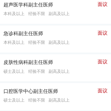
面议
超声医学科副主任医师
800张，总建筑投资约14.71亿元。预计于2025年底开
本科及以上
经验不限
副高及以上
业。 深圳市深汕人民医院，由北京大学深圳医院牵
头，纳入集团化管理，践行“一体化管理，同品质医疗，
特色化布局，数字化赋能”管理理念。按照三级综合医院
面议
急诊科副主任医师
标准建设，以满足辖区居民基本医疗卫生服务需求，计
本科及以上
经验不限
副高及以上
划开业后8年内，达到三级甲等综合医院水平；开业后10
年内，将医院建设成为集医疗、科研、教学、预防、保
面议
皮肤性病科副主任医师
健、康复、康养等功能为一体的市级医疗中心。
硕士及以上
经验不限
副高及以上
面议
口腔医学中心副主任医师
硕士及以上
经验不限
副高及以上