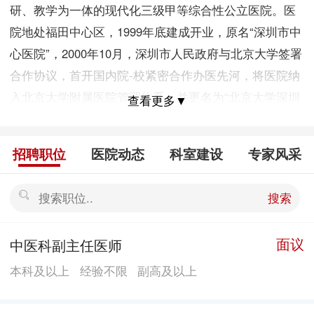
研、教学为一体的现代化三级甲等综合性公立医院。医
院地处福田中心区，1999年底建成开业，原名“深圳市中
心医院”，2000年10月，深圳市人民政府与北京大学签署
合作协议，首开国内院-校紧密合作办医先河，将医院纳
入北京大学附属医院管理体系，并更名为“北京大学深圳
查看更多▼
医院”。 北京大学深圳医院是建立健全现代医院管理
制度国家级试点单位，广东省高水平医院第三批重点建
招聘职位
医院动态
科室建设
专家风采
设医院、广东省公立医院改革与高质量发展示范医院。
在全国三级公立医院绩效考核中，医院连续五年进入全
搜索
国百强（2018年度第61位；2019年度第59位；2020年度
第63位；2021年度第53位；2022年度第38位），获得
面议
中医科副主任医师
A+等级。 深圳市深汕人民医院，位于深汕特别合作
本科及以上
经验不限
副高及以上
区，是深圳市民生重大项目工程之一，是“市投区建”项
目，是深汕特别合作区首个三级综合医院。医院用地面
积9.25万方，总建筑面积15.87万方，一期规划床位数