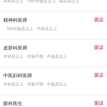
本科及以上
10年经验及以上
副高及以上
化道镜（胃、结肠、十二指肠）、呼吸道镜（鼻咽喉、
支气管镜）、泌尿生殖系镜（膀胱、输尿道镜、前列腺
电切镜）、透视体检车、救护车、麻醉机、呼吸机、全
面议
精神科医师
自动血球分析仪、血气分析仪、莱佧病理切片、脱水
5年经验及以上
中级及以上
机、图象分析系统，耳鼻喉科综合治疗台、高压氧舱、
血球记数仪、电子阴道镜、鼻窭镜和动力系统等。 近几
年来，医院注重打好“服务”这张牌，认真落实各项服务
面议
皮肤科医师
承诺，积极参与医疗市场竞争。为了方便社区群众，医
本科及以上
经验不限
中级及以上
院开设了3间门诊部，以“为民便民利民、提高服务水
平”为宗旨，不断改善服务措施，取得了较好的社会效益
面议
中医妇科医师
和经济效益。1998年获东莞市委、东莞市人民政府颁发
的“文明单位”称号；连续多年被市卫生局和黄江镇政府
本科及以上
经验不限
中级及以上
评为先进单位 。
面议
眼科医生