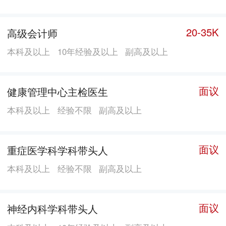
镜(肠镜、胃镜、鼻咽喉镜、阴道镜、官腔镜)中心，超
声诊断科，药剂科，手术室，消毒供应室。 住院部编制
20-35K
高级会计师
病床408张，实际开放床位500余张。住院部分内科、儿
本科及以上
10年经验及以上
副高及以上
科(含新生儿)、外一科、外二科、外三科、外四科、五
官科、妇科、产科等病区。分设有ICU、CCU病房和高
级病房，方便各类病人就诊。近年来，医院成功地抢救
面议
健康管理中心主检医生
了一大批危、急、重症病人，并已广泛开展脑外、矫
本科及以上
经验不限
副高及以上
外、泌外、普外、手外、妇产、耳鼻咽喉科和眼科手
术。现属省内多家大、中专院校的临床教学和实习基
面议
重症医学科学科带头人
地。 医院医疗设备主要有：飞利蒲大平板DSA设备、飞
利蒲双平板DR设备、柯达950CR设备，GE
本科及以上
经验不限
副高及以上
Hispee********/i螺旋CT机、C臂×光机、岛津800MA高频
X光机、惠康VI电磁波碎石机、GE-Voluson-730Pro以及
面议
神经内科学科带头人
GE-logiq-400彩超、全自动生化分析仪、运动平板、消