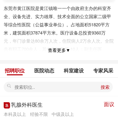
东莞市黄江医院是黄江镇唯一一个由政府主办的科室齐
全、设备先进、实力雄厚、技术全面的公立国家二级甲
等综合性医院（公益事业单位）。占地面积51820平方
米，建筑面积37874平方米。医疗设备总投资9360万
元，年门诊量达80余万人次，住院病人2万余人次。全院
共有职工700余人，其中主任医师 10人；副主任医
查看更多▼
（护、技）师 51 人；主治医（护、技）师 91 人；其它
医护技术人员 452 人。 门诊部开设有内科、外科、妇产
招聘职位
医院动态
科室建设
专家风采
科、儿科、耳鼻咽喉科、眼科、口腔科、中医科、中医
骨伤科、康复理疗科、慢性病科、皮肤痔疮科、急诊
搜索
科、高压氧室等十几个专业科室和心血管、呼吸、消
化、内分泌、神经内科、新生儿、普外、泌外、手外、
面议
乳腺外科医生
骨外、神经外科等专家门诊。 医技科室有：检验科（含
本科及以上
经验不限
中级及以上
病理室，放射科（DSA、 CT、 X光室、碎石室），内窥