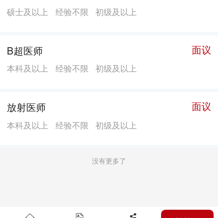
年9月止，在岗工作人员94人，其中事业编制人员70人，
硕士及以上
经验不限
初级及以上
聘用人员24人。卫生专业技术人员79人，其中高级职称
19人，中级职称32人。博士研究生4人，硕士研究生47
人，本科29人。 主要承担宝安区的慢性传染性疾病
面议
B超医师
（结核病、性病、麻风病）、慢性非传染性疾病（高血
本科及以上
经验不限
初级及以上
压、糖尿病、恶性肿瘤、脑卒中、急性心肌梗死、伤害
监测、慢阻肺）、健康档案管理、老年保健、精神卫生
面议
放射医师
（社会心理服务指导、严重精神障碍患者监测与管
理）、口腔卫生项目（免费窝沟封闭、儿童口腔疾病干
本科及以上
经验不限
初级及以上
预）和健康教育与促进等职能和工作任务，负责居民健
康档案管理、高血压、糖尿病、结核病、精神障碍、老
没有更多了
年人管理、慢性阻塞性肺疾病患者管理7项国家基本公共
卫生服务项目的业务管理和技术指导工作。区慢病院一
直作为国家公共卫生改革（结核病防治重大科技专项、
国家慢性病综合防控示范区）的试验田和先行区，在慢