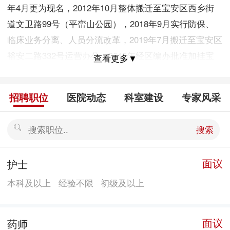
年4月更为现名，2012年10月整体搬迁至宝安区西乡街
道文卫路99号（平峦山公园），2018年9月实行防保、
临床业务分离、人员分流改革，2019年7月搬迁至宝安区
裕安二路332号运营办公。2015年经区编办批准加挂宝
查看更多▼
安区精神卫生中心，2023年6月加挂宝安区老年健康指导
中心，目前为三块牌子一套人马，行政管理岗位为七
招聘职位
医院动态
科室建设
专家风采
级，财政全额保障，为公益性公共卫生服务机构。
目前内设12个科室，分别为：办公室、计财科、总务设
搜索
备科、业务管理科（基本公共卫生项目办）、结核病防
制科、性病麻风病防制科、健康管理科、慢性病综合防
面议
护士
制科、精神卫生科、实验室、信息科、健康教育与促进
本科及以上
经验不限
初级及以上
科。慢性病防治为区级重点学科。为中山大学、暨南大
学研究生实践培养基地，山西医科大学、中南大学、广
东药科大学预防医学专业本科教育实习基地。 2025
面议
药师