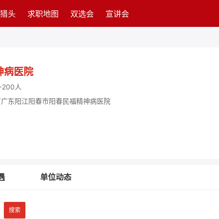
猎头
求职地图
双选会
宣讲会
神病医院
-200人
市广东阳江阳春市阳春民福精神病医院
遇
单位动态