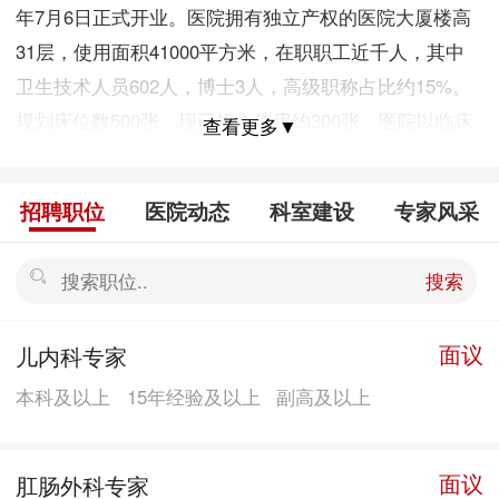
年7月6日正式开业。医院拥有独立产权的医院大厦楼高
31层，使用面积41000平方米，在职职工近千人，其中
卫生技术人员602人，博士3人，高级职称占比约15%。
规划床位数500张，现已投入使用约300张，医院以临床
查看更多▼
医疗、保健为主，设有产科、妇科、妇女保健科、新生
儿科、儿科、儿童保健科、内科、外科、口腔科、医学
招聘职位
医院动态
科室建设
专家风采
检验科、麻醉科、乳腺科、中医科、肛肠科、皮肤科、
月子中心等。医院以香港专业医院的标准设计，致力于
搜索
为客户提供高品质医疗安全保障服务，全程导入国际JCI
认证管理标准，秉承“3H”管理及服务标准，
面议
儿内科专家
将“Hospital（医疗保障）、Hotel（酒店舒适）、
本科及以上
15年经验及以上
副高及以上
Home（家庭温馨）”三者完美融合，首创感动式服务，
让客户体验到真正的“舒适就医”和“满意服务”。 医院以
人为本，关爱员工，尊重知识，知人善任，唯才是举，
面议
肛肠外科专家