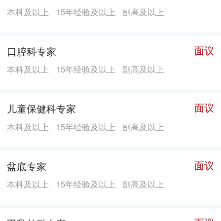
以“dingjian技术树品牌，感动服务创效益”的发展理念，
本科及以上
15年经验及以上
副高及以上
全力打造各大专科体系及有爱 有家 有健康的特色企业文
化，成为海内外医者实现人生价值的理想舞台。经过多
年发展，已经成为中国民营医院百强之一。 根据博爱
面议
口腔科专家
（中国）企业集团品牌战略规划，于2019年4月正式成立
本科及以上
15年经验及以上
副高及以上
深圳远东医院集团，旗下有深圳远东妇产医院、深圳远
东妇产医院龙岗妇产医院等机构。 其中深圳远东妇产医
面议
儿童保健科专家
院龙岗妇产医院按照二级妇产医院标准建设，于2019年8
月投入运营。地处坂田街道吉华路，总建筑面积约1万余
本科及以上
15年经验及以上
副高及以上
平方，开设妇科、产科、儿内科、儿保科、口腔科、中
医科、产后康复科、内科等多个专科，规划床位100余
面议
盆底专家
张。依托“远东医院集团”的技术实力，为龙岗区妇女儿
本科及以上
15年经验及以上
副高及以上
童提供高品质诊疗服务。 【员工福利】 1、日工作时间7
小时，月休5-6天； 2、享有法定假期，3.8妇女节女员工
放假半天； 3、入职满一年享有带薪年假； 4、享受正常