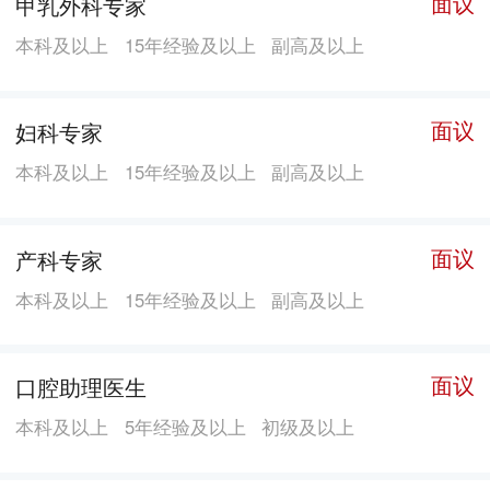
面议
甲乳外科专家
的婚假、丧假、产假、节育手术假、哺乳假； 5、购买
本科及以上
15年经验及以上
副高及以上
五险一金； 6、深户调转； 7、健康体检； 8、员工结婚
生子，单位赠送员工礼品； 9、员工及直系亲属享受医
疗优惠； 10、单位定期组织娱乐休闲活动（如外出旅
面议
妇科专家
游、员工俱乐部活动等）； 11、外派进修； 12、根据
本科及以上
15年经验及以上
副高及以上
职称职务情况可安排住房； 13、晋升职称； 14、良好
的晋升空间。
面议
产科专家
本科及以上
15年经验及以上
副高及以上
面议
口腔助理医生
本科及以上
5年经验及以上
初级及以上